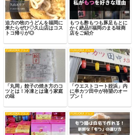
迫力の牧のうどんを福岡に
もつも酢もつも豚足もとに
来たらぜひ♡久山店はコス
かく絶品‼福岡のまる味商
トコ帰りが◎
店をご紹介
FUKUOKA グルメ
FUKUOKA グルメ
「丸岡」餃子の焼き方のコ
「ウエストコート姪浜」内
ツとは！冷凍とは違う家庭
に串カツ田中が待望のオー
の味
プン！
FUKUOKA グルメ
FUKUOKA グルメ