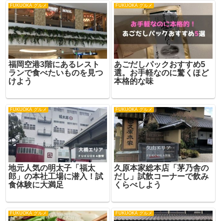
FUKUOKA グルメ
FUKUOKA グルメ
福岡空港3階にあるレスト
あごだしパックおすすめ5
ランで食べたいものを見つ
選。お手軽なのに驚くほど
けよう
本格的な味
FUKUOKA グルメ
FUKUOKA グルメ
地元人気の明太子「福太
久原本家総本店「茅乃舎の
郎」の本社工場に潜入！試
だし」試飲コーナーで飲み
食体験に大満足
くらべしよう
FUKUOKA グルメ
FUKUOKA グルメ