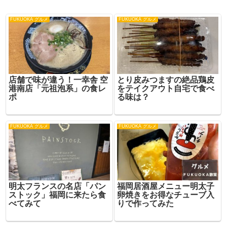
FUKUOKA グルメ
FUKUOKA グルメ
店舗で味が違う！一幸舎 空
とり皮みつますの絶品鶏皮
港南店「元祖泡系」の食レ
をテイクアウト自宅で食べ
ポ
る味は？
FUKUOKA グルメ
FUKUOKA グルメ
明太フランスの名店「パン
福岡居酒屋メニュー明太子
ストック」福岡に来たら食
卵焼きをお得なチューブ入
べてみて
りで作ってみた