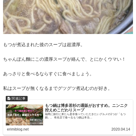
もつが煮込まれた後のスープは超濃厚。
ちゃんぽん麵にこの濃厚スープが絡んで、とにかくウマい！
あっさりと食べるならすぐに食べましょう。
私はスープが無くなるまでグツグツ煮込むのが好き。
もつ鍋は博多若杉の通販がおすすめ。ニンニク
控えめこだわりスープ
福岡に旅行に来たら是非食べていただきたいグルメの1つが「もつ
鍋」。 有名店で食べるもつ鍋は本当...
erimiblog.net
2020.04.14