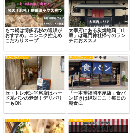
もつ鍋は博多若杉の通販が
太宰府にある炭焼地鶏「山
おすすめ。ニンニク控えめ
蔵」は竈門神社帰りのラン
こだわりスープ
チにおススメ
FUKUOKA グルメ
FUKUOKA グルメ
セ・トレボン平尾店はハー
「一本堂福岡平尾店」食パ
ド系パンの老舗！デリバリ
ン好きは絶対ここ！毎日の
ーもOK
朝食に
FUKUOKA グルメ
FUKUOKA グルメ