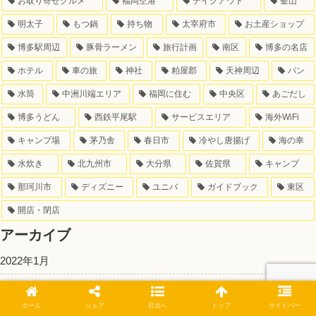
お取り寄せグルメ
福岡空港
テイクアウト
釜山
明太子
もつ鍋
持ち物
太宰府市
お土産ショップ
博多駅周辺
豚骨ラーメン
旅行計画
南区
博多の名店
ホテル
車の旅
神社
粕屋郡
天神周辺
パン
水筒
中洲川端エリア
福岡に住む
中央区
あごだし
博多うどん
西鉄平尾駅
サービスエリア
海外WiFi
キャンプ場
茅乃舎
春日市
冷やし唐揚げ
海の幸
水炊き
北九州市
大分県
佐賀県
キャンプ
那珂川市
ディズニー
ユニバ
ガイドブック
東区
開店・閉店
アーカイブ
2022年1月
2021年5月
ホーム
シェア
目次へ
トップ
サイドバー
2021年4月