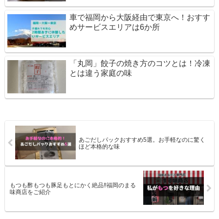
車で福岡から大阪経由で東京へ！おすす
めサービスエリアは6か所
「丸岡」餃子の焼き方のコツとは！冷凍
とは違う家庭の味
あごだしパックおすすめ5選。お手軽なのに驚く
ほど本格的な味
もつも酢もつも豚足もとにかく絶品‼福岡のまる
味商店をご紹介