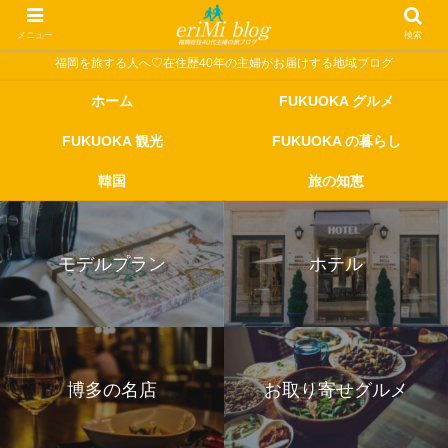
メニュー
検索
福岡を旅する人へ♡在住歴40年の主婦がお届けする地域ブログ
ホーム
FUKUOKA グルメ
FUKUOKA 観光
FUKUOKA の暮らし
韓国
旅の知恵
モデルプラン
ホテル
博多の名店
お取り寄せグルメ