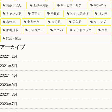
博多うどん
西鉄平尾駅
サービスエリア
海外WiFi
キャンプ場
茅乃舎
春日市
冷やし唐揚げ
海の幸
水炊き
北九州市
大分県
佐賀県
キャンプ
那珂川市
ディズニー
ユニバ
ガイドブック
東区
開店・閉店
アーカイブ
2022年1月
2021年5月
2021年4月
2020年9月
2020年8月
2020年7月