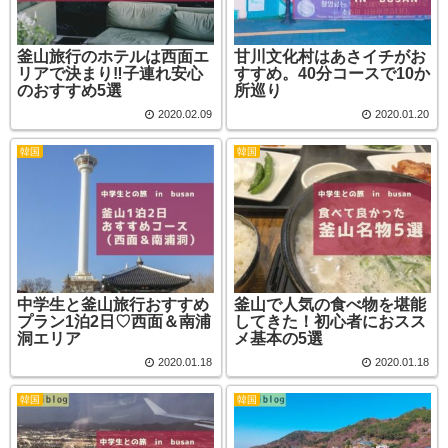
釜山旅行のホテルは西面エ
甘川文化村はあさイチがお
リアで決まり‼子連れ安心
すすめ。40分コースで10か
のおすすめ5選
所巡り
2020.02.09
2020.01.20
韓国
韓国
中学生と釜山旅行おすすめ
釜山で人気の食べ物を堪能
プラン1泊2日♡西面＆南浦
してきた！初心者におスス
洞エリア
メ基本の5選
2020.01.18
2020.01.18
韓国
韓国