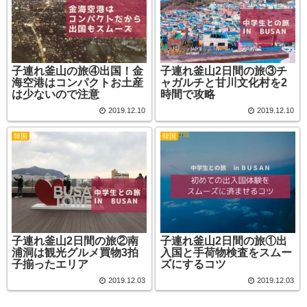
子連れ釜山の旅④出国！金
子連れ釜山2日間の旅③チ
海空港はコンパクトお土産
ャガルチと甘川文化村を2
は少ないので注意
時間で攻略
2019.12.10
2019.12.10
韓国
韓国
子連れ釜山2日間の旅②南
子連れ釜山2日間の旅①出
浦洞は観光グルメ買物3拍
入国と手荷物検査をスムー
子揃ったエリア
ズにするコツ
2019.12.03
2019.12.03