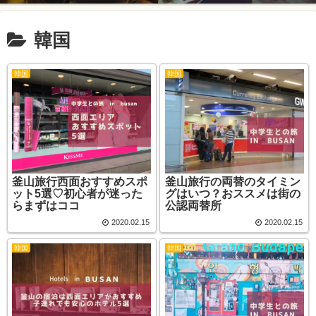
韓国
韓国
韓国
釜山旅行西面おすすめスポ
釜山旅行の両替のタイミン
ット5選♡初心者が迷った
グはいつ？おススメは街の
らまずはココ
公認両替所
2020.02.15
2020.02.15
韓国
韓国