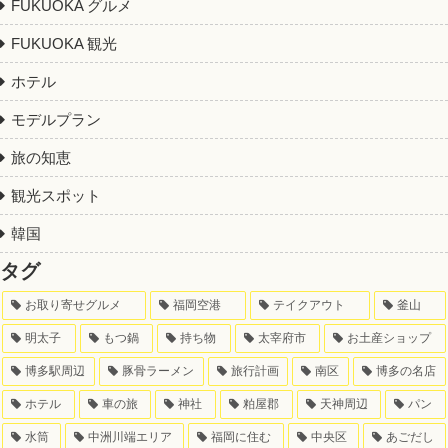
FUKUOKA グルメ
FUKUOKA 観光
ホテル
モデルプラン
旅の知恵
観光スポット
韓国
タグ
お取り寄せグルメ
福岡空港
テイクアウト
釜山
明太子
もつ鍋
持ち物
太宰府市
お土産ショップ
博多駅周辺
豚骨ラーメン
旅行計画
南区
博多の名店
ホテル
車の旅
神社
粕屋郡
天神周辺
パン
水筒
中洲川端エリア
福岡に住む
中央区
あごだし