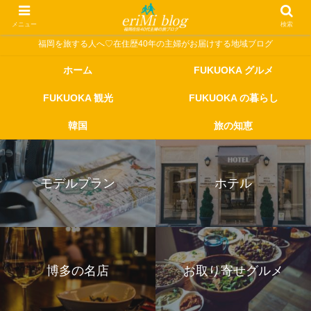
メニュー
検索
福岡を旅する人へ♡在住歴40年の主婦がお届けする地域ブログ
ホーム
FUKUOKA グルメ
FUKUOKA 観光
FUKUOKA の暮らし
韓国
旅の知恵
モデルプラン
ホテル
博多の名店
お取り寄せグルメ