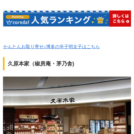
かんたんお取り寄せ♪博多の辛子明太子はこちら
久原本家（椒房庵・茅乃舎)