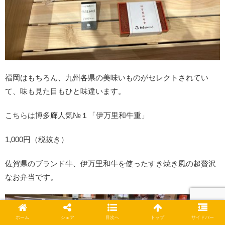
福岡はもちろん、九州各県の美味いものがセレクトされてい
て、味も見た目もひと味違います。
こちらは博多廊人気№１「伊万里和牛重」
1,000円（税抜き）
佐賀県のブランド牛、伊万里和牛を使ったすき焼き風の超贅沢
なお弁当です。
ホーム
シェア
目次へ
トップ
サイドバー