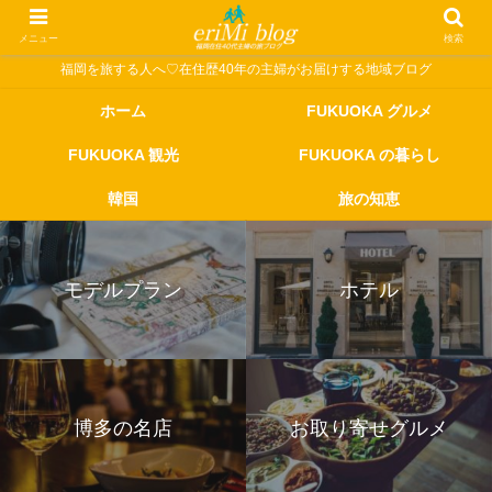
メニュー
検索
福岡を旅する人へ♡在住歴40年の主婦がお届けする地域ブログ
ホーム
FUKUOKA グルメ
FUKUOKA 観光
FUKUOKA の暮らし
韓国
旅の知恵
モデルプラン
ホテル
博多の名店
お取り寄せグルメ