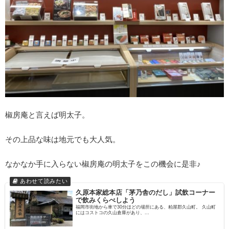
椒房庵と言えば明太子。
その上品な味は地元でも大人気。
なかなか手に入らない椒房庵の明太子をこの機会に是非♪
久原本家総本店「茅乃舎のだし」試飲コーナー
で飲みくらべしよう
福岡市街地から車で30分ほどの場所にある、粕屋郡久山町。 久山町
にはコストコの久山倉庫があり、...