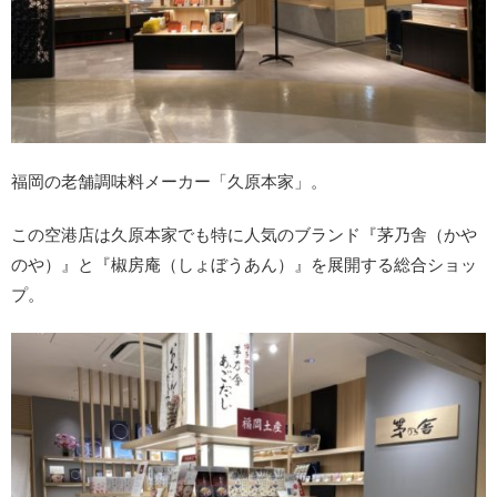
福岡の老舗調味料メーカー「久原本家」。
この空港店は久原本家でも特に人気のブランド『茅乃舎（かや
のや）』と『椒房庵（しょぼうあん）』を展開する総合ショッ
プ。