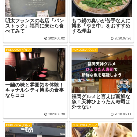
明太フランスの名店「パン
もつ鍋の臭いが苦手な人に
ストック」福岡に来たら食
博多「やま中」をおすすめ
べてみて
する理由
2020.08.02
2020.07.26
FUKUOKA グルメ
FUKUOKA グルメ
一蘭の味と雰囲気を体験！
キャナルシティ博多の食事
ならココ
福岡グルメと言えば新鮮な
魚！天神ひょうたん寿司は
外せない
2020.06.30
2020.06.11
FUKUOKA グルメ
FUKUOKA グルメ