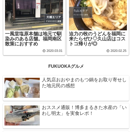
一風堂塩原本舗は地元で馴
迫力の牧のうどんを福岡に
染みのある店舗。福岡南区
来たらぜひ♡久山店はコス
散策におすすめ
トコ帰りが◎
2020.03.01
2020.02.25
FUKUOKAグルメ
人気店おおやまのもつ鍋をお取り寄せし
た地元民の感想
おススメ通販！博多まるきた水産の「い
わし明太」を実食レポ！