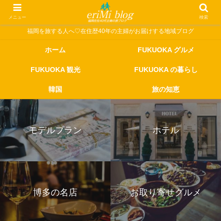
メニュー
検索
福岡を旅する人へ♡在住歴40年の主婦がお届けする地域ブログ
ホーム
FUKUOKA グルメ
FUKUOKA 観光
FUKUOKA の暮らし
韓国
旅の知恵
モデルプラン
ホテル
博多の名店
お取り寄せグルメ