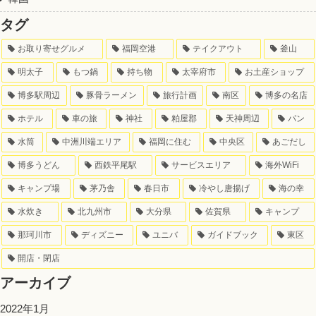
タグ
お取り寄せグルメ
福岡空港
テイクアウト
釜山
明太子
もつ鍋
持ち物
太宰府市
お土産ショップ
博多駅周辺
豚骨ラーメン
旅行計画
南区
博多の名店
ホテル
車の旅
神社
粕屋郡
天神周辺
パン
水筒
中洲川端エリア
福岡に住む
中央区
あごだし
博多うどん
西鉄平尾駅
サービスエリア
海外WiFi
キャンプ場
茅乃舎
春日市
冷やし唐揚げ
海の幸
水炊き
北九州市
大分県
佐賀県
キャンプ
那珂川市
ディズニー
ユニバ
ガイドブック
東区
開店・閉店
アーカイブ
2022年1月