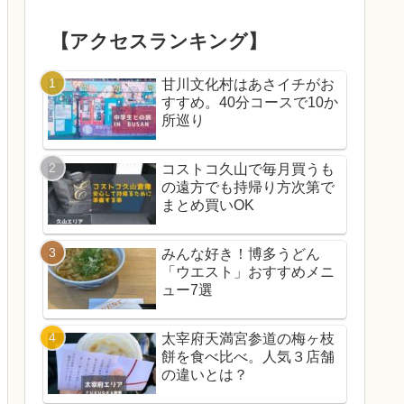
【アクセスランキング】
甘川文化村はあさイチがお
すすめ。40分コースで10か
所巡り
コストコ久山で毎月買うも
の遠方でも持帰り方次第で
まとめ買いOK
みんな好き！博多うどん
「ウエスト」おすすめメニ
ュー7選
太宰府天満宮参道の梅ヶ枝
餅を食べ比べ。人気３店舗
の違いとは？