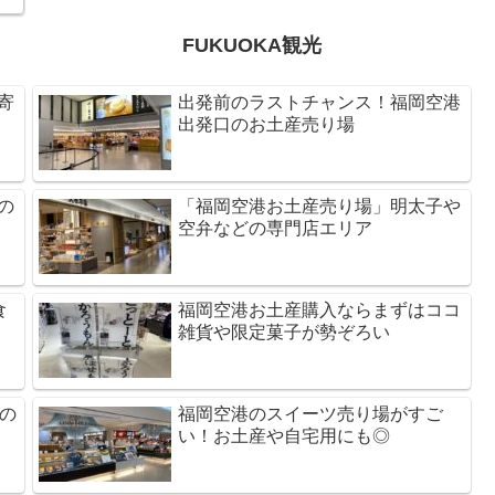
FUKUOKA観光
寄
出発前のラストチャンス！福岡空港
出発口のお土産売り場
の
「福岡空港お土産売り場」明太子や
空弁などの専門店エリア
食
福岡空港お土産購入ならまずはココ
雑貨や限定菓子が勢ぞろい
の
福岡空港のスイーツ売り場がすご
い！お土産や自宅用にも◎