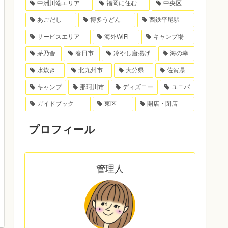
中洲川端エリア
福岡に住む
中央区
あごだし
博多うどん
西鉄平尾駅
サービスエリア
海外WiFi
キャンプ場
茅乃舎
春日市
冷やし唐揚げ
海の幸
水炊き
北九州市
大分県
佐賀県
キャンプ
那珂川市
ディズニー
ユニバ
ガイドブック
東区
開店・閉店
プロフィール
管理人