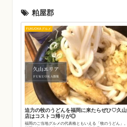
粕屋郡
FUKUOKA グルメ
迫力の牧のうどんを福岡に来たらぜひ♡久山
店はコストコ帰りが◎
福岡のご当地グルメの代表格ともいえる「牧のうどん」