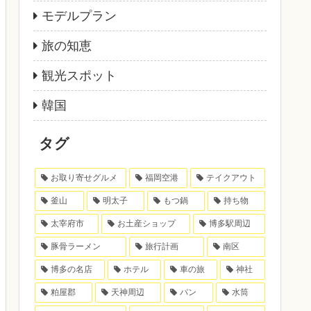
モデルプラン
旅の知恵
観光スポット
韓国
タグ
お取り寄せグルメ
福岡空港
テイクアウト
釜山
明太子
もつ鍋
持ち物
太宰府市
お土産ショップ
博多駅周辺
豚骨ラーメン
旅行計画
南区
博多の名店
ホテル
車の旅
神社
粕屋郡
天神周辺
パン
水筒