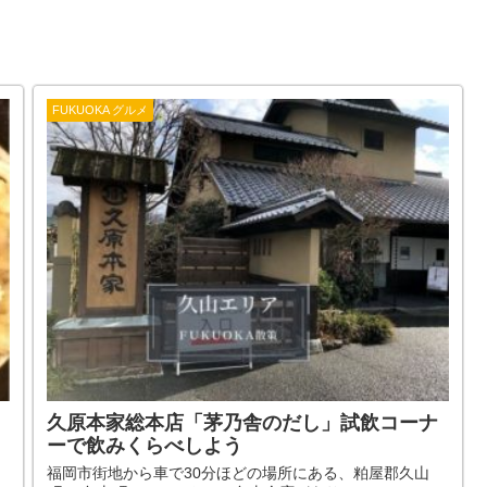
FUKUOKA グルメ
久原本家総本店「茅乃舎のだし」試飲コーナ
ーで飲みくらべしよう
。
福岡市街地から車で30分ほどの場所にある、粕屋郡久山