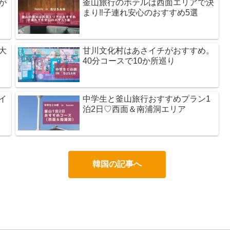
が
釜山旅行のホテルは西面エリアで決
まり‼子連れ安心のおすすめ5選
大
甘川文化村はあさイチがおすすめ。
40分コースで10か所巡り
イ
中学生と釜山旅行おすすめプラン1
泊2日♡西面＆南浦洞エリア
韓国の記事へ