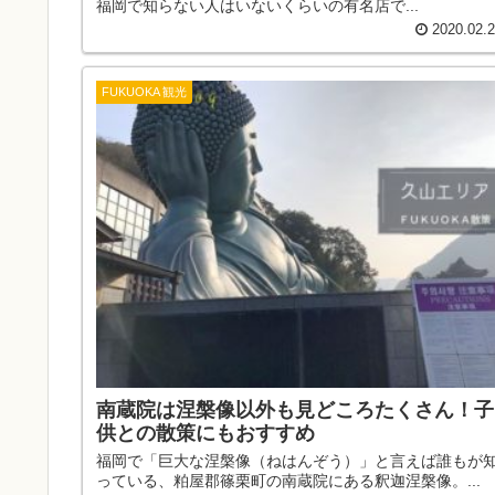
福岡で知らない人はいないくらいの有名店で...
2020.02.
FUKUOKA 観光
南蔵院は涅槃像以外も見どころたくさん！子
供との散策にもおすすめ
福岡で「巨大な涅槃像（ねはんぞう）」と言えば誰もが
っている、粕屋郡篠栗町の南蔵院にある釈迦涅槃像。...