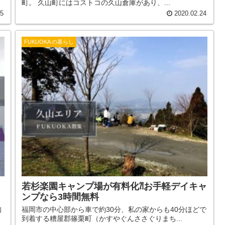
町。 久山町にはコストコの久山倉庫があり、...
25
2020.02.24
FUKUOKA の暮らし
若杉楽園キャンプ場が有料化⁈お手軽デイキャ
ンプなら3時間無料
知
福岡市の中心部から車で約30分、私の家からも40分ほどで
到着する糟屋郡篠栗町（かすやぐんささぐりまち...