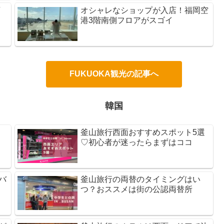
店
オシャレなショップが入店！福岡空
港3階南側フロアがスゴイ
FUKUOKA観光の記事へ
韓国
釜山旅行西面おすすめスポット5選
♡初心者が迷ったらまずはココ
バ
釜山旅行の両替のタイミングはい
つ？おススメは街の公認両替所