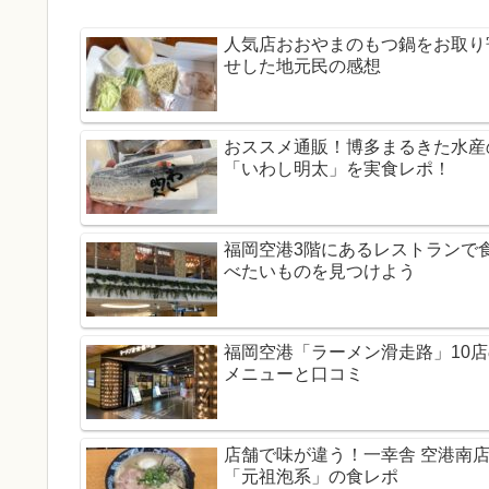
人気店おおやまのもつ鍋をお取り
せした地元民の感想
おススメ通販！博多まるきた水産
「いわし明太」を実食レポ！
福岡空港3階にあるレストランで
べたいものを見つけよう
福岡空港「ラーメン滑走路」10店
メニューと口コミ
店舗で味が違う！一幸舎 空港南
「元祖泡系」の食レポ