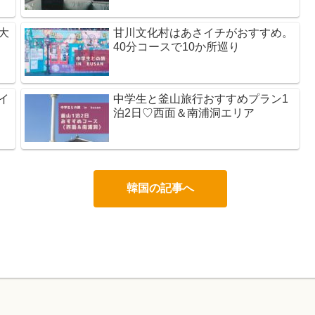
大
甘川文化村はあさイチがおすすめ。
40分コースで10か所巡り
イ
中学生と釜山旅行おすすめプラン1
泊2日♡西面＆南浦洞エリア
韓国の記事へ