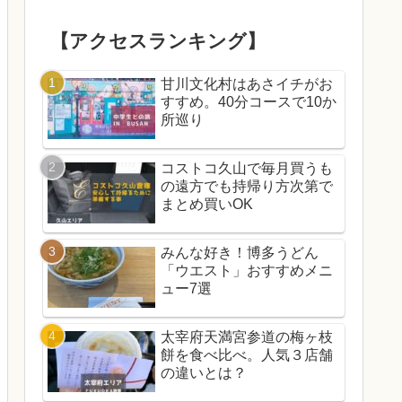
【アクセスランキング】
甘川文化村はあさイチがお
すすめ。40分コースで10か
所巡り
コストコ久山で毎月買うも
の遠方でも持帰り方次第で
まとめ買いOK
みんな好き！博多うどん
「ウエスト」おすすめメニ
ュー7選
太宰府天満宮参道の梅ヶ枝
餅を食べ比べ。人気３店舗
の違いとは？