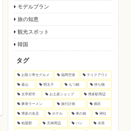
モデルプラン
旅の知恵
観光スポット
韓国
タグ
お取り寄せグルメ
福岡空港
テイクアウト
釜山
明太子
もつ鍋
持ち物
太宰府市
お土産ショップ
博多駅周辺
豚骨ラーメン
旅行計画
南区
博多の名店
ホテル
車の旅
神社
粕屋郡
天神周辺
パン
水筒