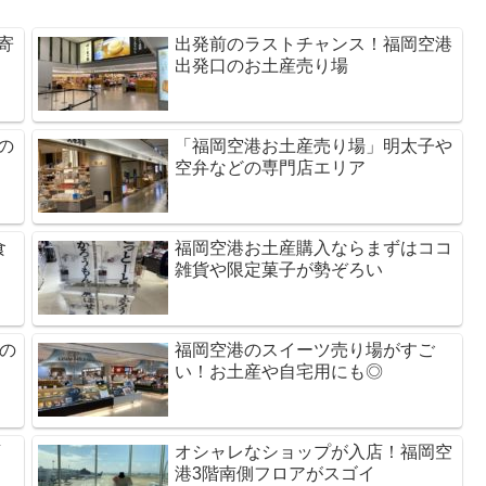
寄
出発前のラストチャンス！福岡空港
出発口のお土産売り場
の
「福岡空港お土産売り場」明太子や
空弁などの専門店エリア
食
福岡空港お土産購入ならまずはココ
雑貨や限定菓子が勢ぞろい
の
福岡空港のスイーツ売り場がすご
い！お土産や自宅用にも◎
店
オシャレなショップが入店！福岡空
港3階南側フロアがスゴイ