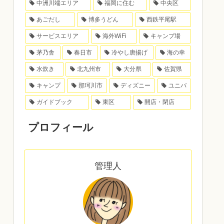
中洲川端エリア
福岡に住む
中央区
あごだし
博多うどん
西鉄平尾駅
サービスエリア
海外WiFi
キャンプ場
茅乃舎
春日市
冷やし唐揚げ
海の幸
水炊き
北九州市
大分県
佐賀県
キャンプ
那珂川市
ディズニー
ユニバ
ガイドブック
東区
開店・閉店
プロフィール
管理人